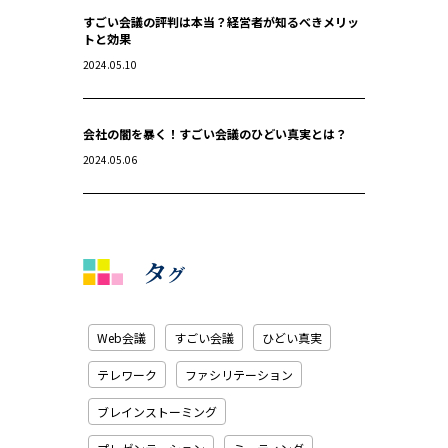
すごい会議の評判は本当？経営者が知るべきメリッ
トと効果
2024.05.10
会社の闇を暴く！すごい会議のひどい真実とは？
2024.05.06
タ
グ
Web会議
すごい会議
ひどい真実
テレワーク
ファシリテーション
ブレインストーミング