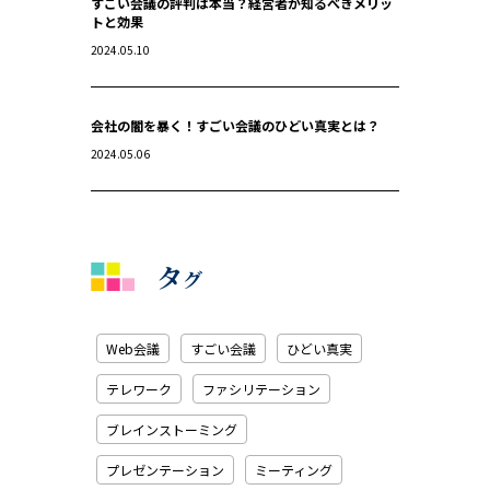
すごい会議の評判は本当？経営者が知るべきメリッ
トと効果
2024.05.10
会社の闇を暴く！すごい会議のひどい真実とは？
2024.05.06
タ
グ
Web会議
すごい会議
ひどい真実
テレワーク
ファシリテーション
ブレインストーミング
プレゼンテーション
ミーティング