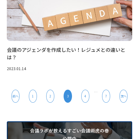
会議のアジェンダを作成したい！レジュメとの違いと
は？
2023.01.14
投
…
前へ
1
2
3
4
7
次へ
稿
の
ペ
ー
ジ
送
り